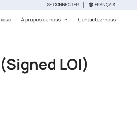
SE CONNECTER
FRANÇAIS
Évaluez
Vendez votre clinique dentaire
Acheter
inique
À propos de nous
Contactez-nous
 (Signed LOI)