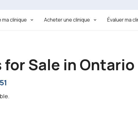
 ma clinique
Acheter une clinique
Évaluer ma cl
 for Sale in Ontario
51
ble.