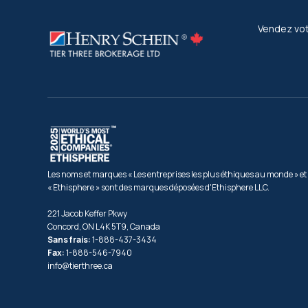
Vendez vot
Les noms et marques « Les entreprises les plus éthiques au monde » et
« Ethisphere » sont des marques déposées d'Ethisphere LLC.
221 Jacob Keffer Pkwy
Concord, ON L4K 5T9, Canada
Sans frais:
1-888-437-3434
Fax:
1-888-546-7940
info@tierthree.ca