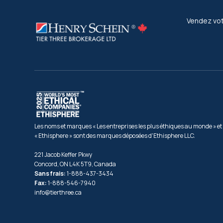
Vendez vot
Les noms et marques « Les entreprises les plus éthiques au monde » et
« Ethisphere » sont des marques déposées d'Ethisphere LLC.
221 Jacob Keffer Pkwy
Concord, ON L4K 5T9, Canada
Sans frais:
1-888-437-3434
Fax:
1-888-546-7940
info@tierthree.ca