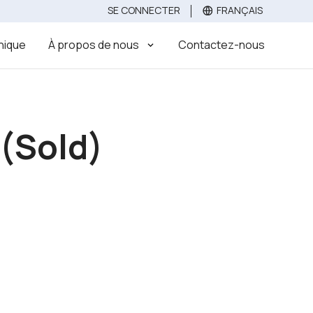
SE CONNECTER
FRANÇAIS
Évaluez
Vendez votre clinique dentaire
Acheter
inique
À propos de nous
Contactez-nous
 (Sold)