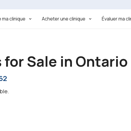
 ma clinique
Acheter une clinique
Évaluer ma cl
 for Sale in Ontario
62
ble.